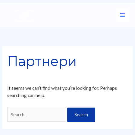
Skip
Search
Main
to
for:
Men
content
Партнери
It seems we can’t find what you’re looking for. Perhaps
searching can help.