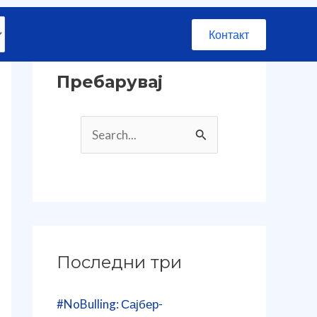
Контакт
Пребарувај
S
e
a
r
c
h
Последни три
f
#NoBulling: Сајбер-
o