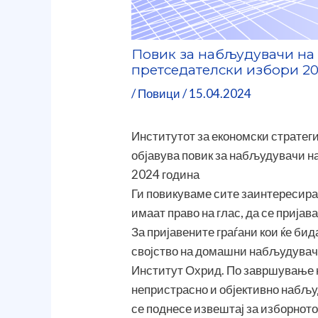
Повик за набљудувачи на
претседателски избори 2
/
Повици
/
15.04.2024
Институтот за економски стратеги
објавува повик за набљудувачи н
2024 година
Ги повикуваме сите заинтересиран
имаат право на глас, да се пријав
За пријавените граѓани кои ќе би
својство на домашни набљудувачи,
Институт Охрид. По завршување н
непристрасно и објективно набљу
се поднесе извештај за изборнот