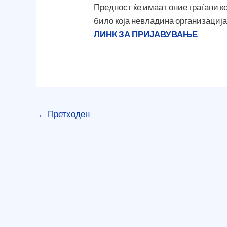
Предност ќе имаат оние граѓани 
било која невладина организација
ЛИНК ЗА ПРИЈАВУВАЊЕ
←
Претходен