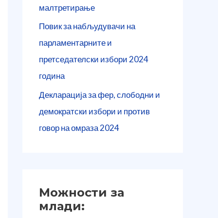
малтретирање
r
:
Повик за набљудувачи на
парламентарните и
претседателски избори 2024
година
Декларација за фер, слободни и
демократски избори и против
говор на омраза 2024
Можности за
млади: