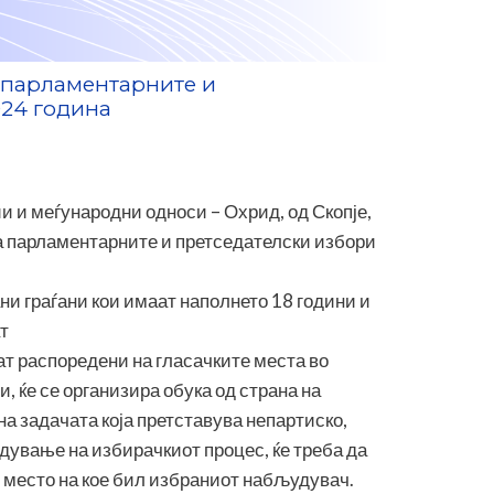
 парламентарните и
024 година
и и меѓународни односи – Охрид, од Скопје,
а парламентарните и претседателски избори
и граѓани кои имаат наполнето 18 години и
ат
дат распоредени на гласачките места во
 ќе се организира обука од страна на
а задачата која претставува непартиско,
дување на избирачкиот процес, ќе треба да
о место на кое бил избраниот набљудувач.