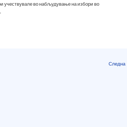
кои учествувале во набљудување на избори во
.
Следна