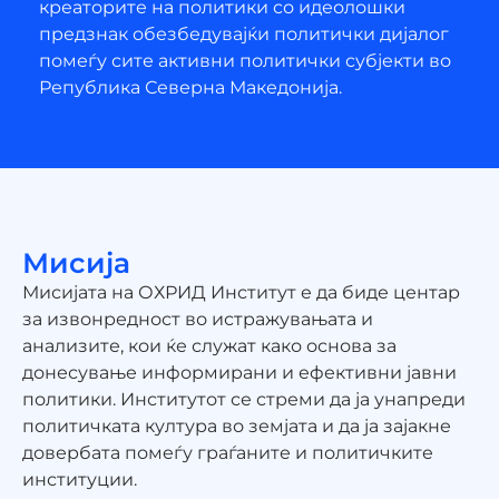
креаторите на политики со идеолошки
предзнак обезбедувајќи политички дијалог
помеѓу сите активни политички субјекти во
Република Северна Македонија.
Мисија
Мисијата на ОХРИД Институт е да биде центар
за извонредност во истражувањата и
анализите, кои ќе служат како основа за
донесување информирани и ефективни јавни
политики. Институтот се стреми да ја унапреди
политичката култура во земјата и да ја зајакне
довербата помеѓу граѓаните и политичките
институции.