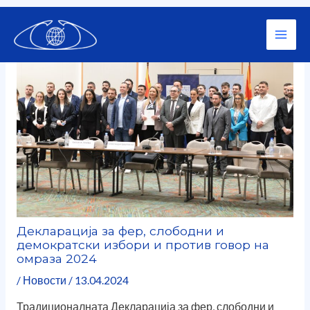
Skip
Post
Main
to
navigation
content
Men
Декларација за фер, слободни и
демократски избори и против говор на
омраза 2024
/
Новости
/
13.04.2024
Традиционалната Декларација за фер, слободни и