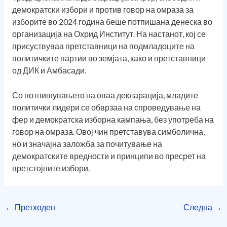
демократски избори и против говор на омраза за
изборите во 2024 година беше потпишана денеска во
организација на Охрид Институт. На настанот, кој се
присуствуваа претставници на подмладоците на
политичките партии во земјата, како и претставници
од ДИК и Амбасади.
Со потпишувањето на оваа декларација, младите
политички лидери се обврзаа на спроведување на
фер и демократска изборна кампања, без употреба на
говор на омраза. Овој чин претставува симболична,
но и значајна заложба за почитување на
демократските вредности и принципи во пресрет на
претстојните избори.
←
Претходен
Следна
→