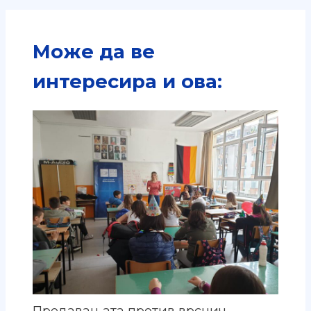
Може да ве
интересира и ова:
Предавањата против врснич